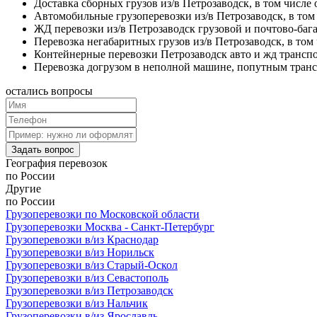
Доставка сборных грузов из/в Петрозаводск, в том числе 
Автомобильные грузоперевозки из/в Петрозаводск, в то
ЖД перевозки из/в Петрозаводск грузовой и почтово-баг
Перевозка негабаритных грузов из/в Петрозаводск, в том
Контейнерные перевозки Петрозаводск авто и жд трансп
Перевозка догрузом в неполной машине, попутным тран
остались
вопросы
Задать вопрос
География
перевозок
по России
Другие
по России
Грузоперевозки по Московской области
Грузоперевозки Москва - Санкт-Петербург
Грузоперевозки в/из Краснодар
Грузоперевозки в/из Норильск
Грузоперевозки в/из Старый-Оскол
Грузоперевозки в/из Севастополь
Грузоперевозки в/из Петрозаводск
Грузоперевозки в/из Нальчик
Грузоперевозки в/из Ярославль