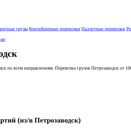
ритные грузы
Контейнерные перевозки
Паллетные перевозки
Ре
тан
одск
ск по всем направлениям. Перевозка грузов Петрозаводск от 10
ртий (из/в Петрозаводск)