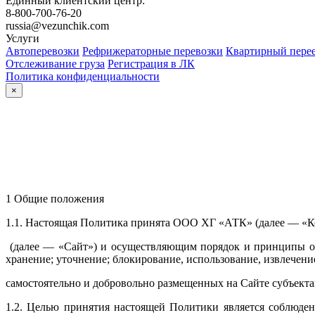
Единный клиентский центр:
8-800-700-76-20
russia@vezunchik.com
Услуги
Автоперевозки
Рефрижераторные перевозки
Квартирный пере
Отслеживание груза
Регистрация в ЛК
Политика конфиденциальности
×
1 Общие положения
1.1. Настоящая Политика принята ООО ХГ «АТК» (далее — «К
(далее — «Сайт») и осуществляющим порядок и принципы обра
хранение; уточнение; блокирование, использование, извлечен
самостоятельно и добровольно размещенных на Сайте субъектам
1.2. Целью принятия настоящей Политики является соблюде