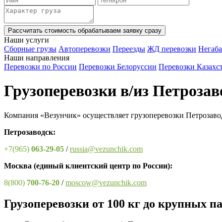
Рассчитать стоимость
обрабатываем заявку сразу
Наши услуги
Сборные грузы
Автоперевозки
Переезды
ЖД перевозки
Негаба
Наши направления
Перевозки по России
Перевозки Белоруссии
Перевозки Казахс
Грузоперевозки в/из Петрозав
Компания «Везунчик» осуществляет грузоперевозки Петрозавод
Петрозаводск:
+7(965)
063-29-05
/
russia@vezunchik.com
Москва
(единый клиентский центр по России)
:
8(800)
700-76-20
/
moscow@vezunchik.com
Грузоперевозки от 100 кг до крупных па