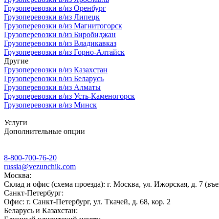
Грузоперевозки в/из Оренбург
Грузоперевозки в/из Липецк
Грузоперевозки в/из Магнитогорск
Грузоперевозки в/из Биробиджан
Грузоперевозки в/из Владикавказ
Грузоперевозки в/из Горно-Алтайск
Другие
Грузоперевозки в/из Казахстан
Грузоперевозки в/из Беларусь
Грузоперевозки в/из Алматы
Грузоперевозки в/из Усть-Каменогорск
Грузоперевозки в/из Минск
Услуги
Дополнительные опции
8-800-700-76-20
russia@vezunchik.com
Москва:
Склад и офис (схема проезда): г. Москва, ул. Ижорская, д. 7 (въе
Санкт-Петербург:
Офис: г. Санкт-Петербург, ул. Ткачей, д. 68, кор. 2
Беларусь и Казахстан: