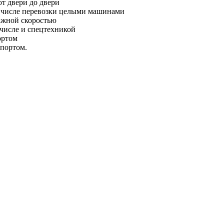
от двери до двери
м числе перевозки целыми машинами
ажной скоростью
 числе и спецтехникой
ортом
спортом.