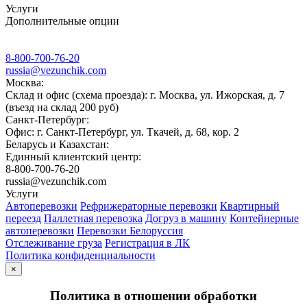
Услуги
Дополнительные опции
8-800-700-76-20
russia@vezunchik.com
Москва:
Склад и офис (схема проезда): г. Москва, ул. Ижорская, д. 7
(въезд на склад 200 руб)
Санкт-Петербург:
Офис: г. Санкт-Петербург, ул. Ткачей, д. 68, кор. 2
Беларусь и Казахстан:
Единный клиентский центр:
8-800-700-76-20
russia@vezunchik.com
Услуги
Автоперевозки
Рефрижераторные перевозки
Квартирный
переезд
Паллетная перевозка
Догруз в машину
Контейнерные
автоперевозки
Перевозки Белоруссия
Отслеживание груза
Регистрация в ЛК
Политика конфиденциальности
×
Политика в отношении обработки