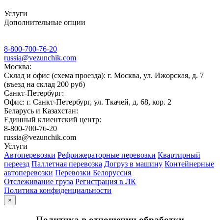
Услуги
Дополнительные опции
8-800-700-76-20
russia@vezunchik.com
Москва:
Склад и офис (схема проезда): г. Москва, ул. Ижорская, д. 7
(въезд на склад 200 руб)
Санкт-Петербург:
Офис: г. Санкт-Петербург, ул. Ткачей, д. 68, кор. 2
Беларусь и Казахстан:
Единный клиентский центр:
8-800-700-76-20
russia@vezunchik.com
Услуги
Автоперевозки
Рефрижераторные перевозки
Квартирный
переезд
Паллетная перевозка
Догруз в машину
Контейнерные
автоперевозки
Перевозки Белоруссия
Отслеживание груза
Регистрация в ЛК
Политика конфиденциальности
×
Политика в отношении обработки