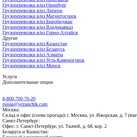
Грузоперевозки в/из Оренбург
Грузоперевозки в/из Липецк
Грузоперевозки в/из Магнитогорск
Грузоперевозки в/из Биробиджан
Грузоперевозки в/из Владикавказ
Грузоперевозки в/из Горно-Алтайск
Другие
Грузоперевозки в/из Казахстан
Грузоперевозки в/из Беларусь
Грузоперевозки в/из Алматы
Грузоперевозки в/из Усть-Каменогорск
Грузоперевозки в/из Минск
Услуги
Дополнительные опции
8-800-700-76-20
russia@vezunchik.com
Москва:
Склад и офис (схема проезда): г. Москва, ул. Ижорская, д. 7 (въе
Санкт-Петербург:
Офис: г. Санкт-Петербург, ул. Ткачей, д. 68, кор. 2
Беларусь и Казахстан: