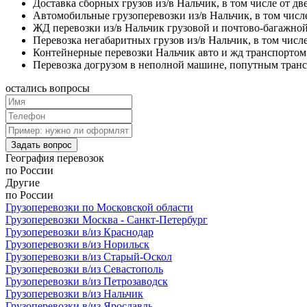
Доставка сборных грузов из/в Нальчик, в том числе от дв
Автомобильные грузоперевозки из/в Нальчик, в том чис
ЖД перевозки из/в Нальчик грузовой и почтово-багажно
Перевозка негабаритных грузов из/в Нальчик, в том числ
Контейнерные перевозки Нальчик авто и жд транспортом
Перевозка догрузом в неполной машине, попутным тран
остались
вопросы
Задать вопрос
География
перевозок
по России
Другие
по России
Грузоперевозки по Московской области
Грузоперевозки Москва - Санкт-Петербург
Грузоперевозки в/из Краснодар
Грузоперевозки в/из Норильск
Грузоперевозки в/из Старый-Оскол
Грузоперевозки в/из Севастополь
Грузоперевозки в/из Петрозаводск
Грузоперевозки в/из Нальчик
Грузоперевозки в/из Ярославль