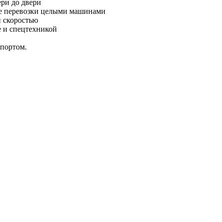
ери до двери
ле перевозки целыми машинами
й скоростью
е и спецтехникой
спортом.