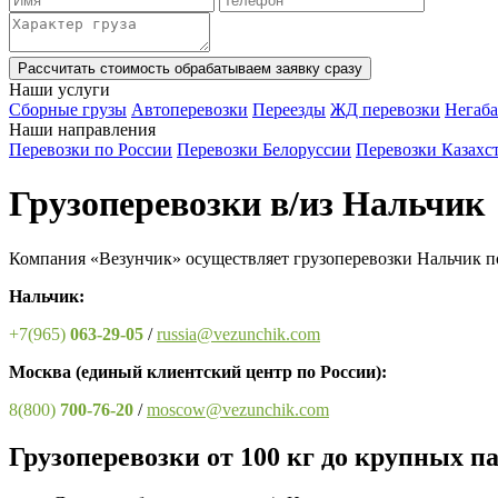
Рассчитать стоимость
обрабатываем заявку сразу
Наши услуги
Сборные грузы
Автоперевозки
Переезды
ЖД перевозки
Негаба
Наши направления
Перевозки по России
Перевозки Белоруссии
Перевозки Казахс
Грузоперевозки в/из Нальчик
Компания «Везунчик» осуществляет грузоперевозки Нальчик по
Нальчик:
+7(965)
063-29-05
/
russia@vezunchik.com
Москва
(единый клиентский центр по России)
:
8(800)
700-76-20
/
moscow@vezunchik.com
Грузоперевозки от 100 кг до крупных п