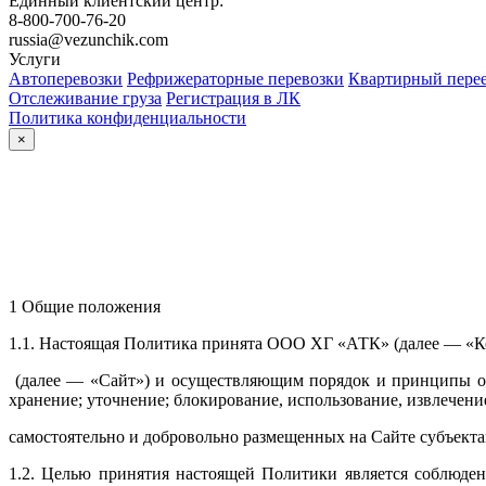
Единный клиентский центр:
8-800-700-76-20
russia@vezunchik.com
Услуги
Автоперевозки
Рефрижераторные перевозки
Квартирный пере
Отслеживание груза
Регистрация в ЛК
Политика конфиденциальности
×
1 Общие положения
1.1. Настоящая Политика принята ООО ХГ «АТК» (далее — «К
(далее — «Сайт») и осуществляющим порядок и принципы обра
хранение; уточнение; блокирование, использование, извлечен
самостоятельно и добровольно размещенных на Сайте субъектам
1.2. Целью принятия настоящей Политики является соблюде