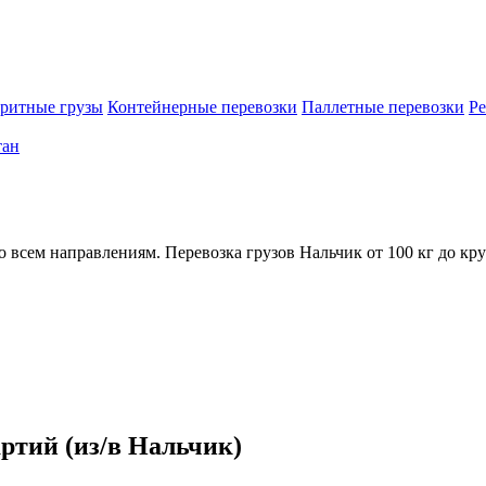
ритные грузы
Контейнерные перевозки
Паллетные перевозки
Ре
тан
 всем направлениям. Перевозка грузов Нальчик от 100 кг до кр
артий (из/в Нальчик)